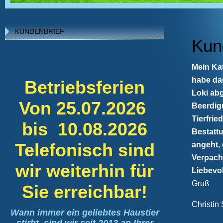
KUNDENBRIEF
Kun
Mein Kat
habe da
Betriebsferien
Loki abg
Von 25.07.2026
Beerdigu
Tierfri
bis 10.08.2026
Bestatt
Telefonisch sind
angeht,
Verpacht
wir weiterhin für
Liebevo
Gruß
Sie erreichbar!
Christin
Wann immer ein geliebtes Haustier