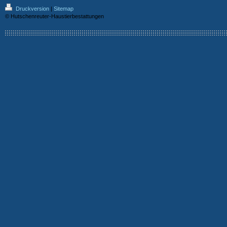
Druckversion
|
Sitemap
© Hutschenreuter-Haustierbestattungen