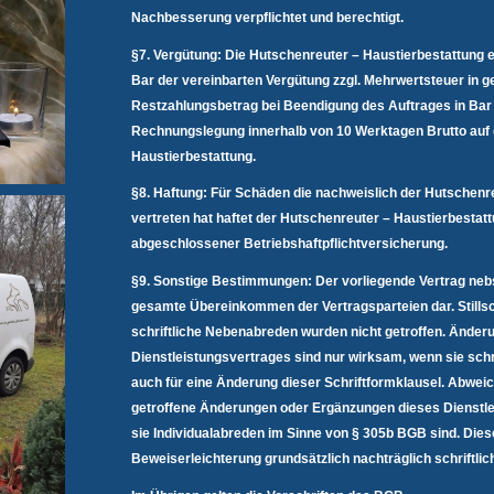
Nachbesserung verpflichtet und berechtigt.
§7. Vergütung: Die Hutschenreuter – Haustierbestattung e
Bar der vereinbarten Vergütung zzgl. Mehrwertsteuer in g
Restzahlungsbetrag bei Beendigung des Auftrages in Bar 
Rechnungslegung innerhalb von 10 Werktagen Brutto auf
Haustierbestattung.
§8. Haftung: Für Schäden die nachweislich der Hutschenr
vertreten hat haftet der Hutschenreuter – Haustierbesta
abgeschlossener Betriebshaftpflichtversicherung.
§9. Sonstige Bestimmungen: Der vorliegende Vertrag nebs
gesamte Übereinkommen der Vertragsparteien dar. Stills
schriftliche Nebenabreden wurden nicht getroffen. Ände
Dienstleistungsvertrages sind nur wirksam, wenn sie schrif
auch für eine Änderung dieser Schriftformklausel. Abwei
getroffene Änderungen oder Ergänzungen dieses Dienstl
sie Individualabreden im Sinne von § 305b BGB sind. Dies
Beweiserleichterung grundsätzlich nachträglich schriftlic