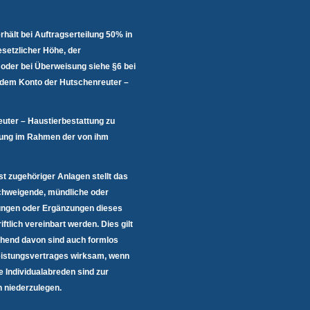
rhält bei Auftragserteilung 50% in
esetzlicher Höhe, der
oder bei Überweisung siehe §6 bei
 dem Konto der Hutschenreuter –
euter – Haustierbestattung zu
ttung im Rahmen der von ihm
t zugehöriger Anlagen stellt das
chweigende, mündliche oder
rungen oder Ergänzungen dieses
tlich vereinbart werden. Dies gilt
chend davon sind auch formlos
eistungsvertrages wirksam, wenn
e Individualabreden sind zur
h niederzulegen.