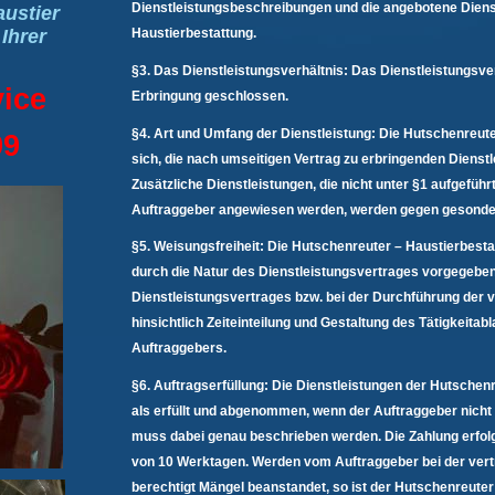
Dienstleistungsbeschreibungen und die angebotene Diens
ustier
 Ihrer
Haustierbestattung.
§3. Das Dienstleistungsverhältnis: Das Dienstleistungsver
vice
Erbringung geschlossen.
§4. Art und Umfang der Dienstleistung: Die Hutschenreute
99
sich, die nach umseitigen Vertrag zu erbringenden Dienst
Zusätzliche Dienstleistungen, die nicht unter §1 aufgefüh
Auftraggeber angewiesen werden, werden gegen gesonder
§5. Weisungsfreiheit: Die Hutschenreuter – Haustierbestatt
durch die Natur des Dienstleistungsvertrages vorgegeben i
Dienstleistungsvertrages bzw. bei der Durchführung der
hinsichtlich Zeiteinteilung und Gestaltung des Tätigkeita
Auftraggebers.
§6. Auftragserfüllung: Die Dienstleistungen der Hutschen
als erfüllt und abgenommen, wenn der Auftraggeber nicht
muss dabei genau beschrieben werden. Die Zahlung erfol
von 10 Werktagen. Werden vom Auftraggeber bei der vertr
berechtigt Mängel beanstandet, so ist der Hutschenreuter