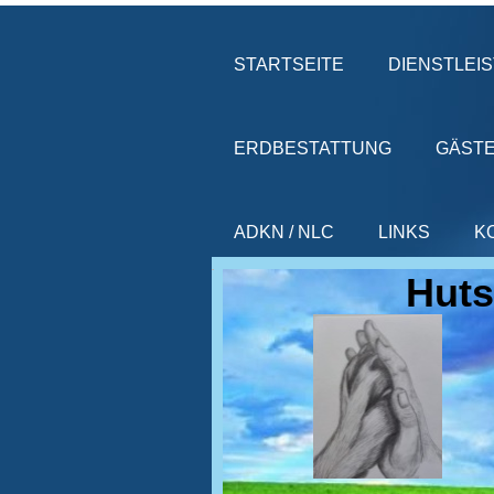
STARTSEITE
DIENSTLEI
ERDBESTATTUNG
GÄST
ADKN / NLC
LINKS
K
Huts