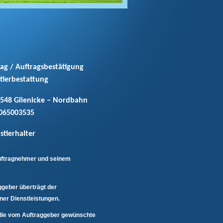
ag / Auftragsbestätigung
tierbestattung
6548 Glienicke – Nordbahn
065003535
ustierhalter
Auftragnehmer und seinem
ggeber überträgt der
ner Dienstleistungen.
n die vom Auftraggeber gewünschte