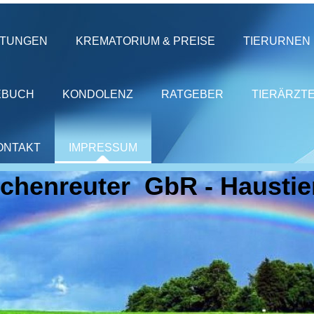
STUNGEN
KREMATORIUM & PREISE
TIERURNEN
EBUCH
KONDOLENZ
RATGEBER
TIERÄRZT
ONTAKT
IMPRESSUM
chenreuter GbR - Haustie